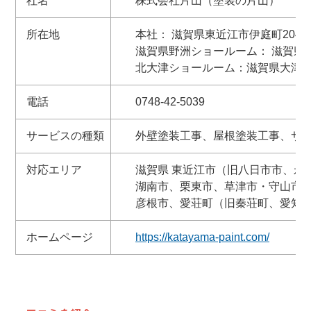
社名
株式会社片山（塗装の片山）
所在地
本社：
滋賀県東近江市伊庭町204-3
滋賀県野洲ショールーム：
滋賀県野
北大津ショールーム：滋賀県大津市雄
電話
0748-42-5039
サービスの種類
外壁塗装工事、屋根塗装工事、サ
対応エリア
滋賀県 東近江市（旧八日市市、永
湖南市、栗東市、草津市・守山市
彦根市、愛荘町（旧秦荘町、愛知
ホームページ
https://katayama-paint.com/