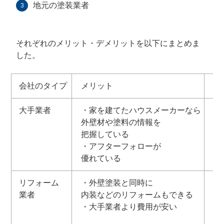
地元の塗装業者
それぞれのメリット・デメリットを以下にまとめま
した。
会社のタイプ
メリット
デ
大手業者
・家を建てたハウスメーカーなら
・
外壁材や塗料の情報を
・
把握している
手
・アフターフォローが
優れている
リフォーム
・外壁塗装と同時に
・
業者
内装などのリフォームもできる
少
・大手業者より費用が安い
・
中